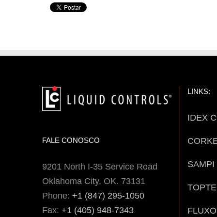
LINKS:
IDEX 
CORK
FALE CONOSCO
SAMPI
9201 North I-35 Service Road
Oklahoma City, OK. 73131
TOPT
Phone:
+1 (847) 295-1050
Fax:
+1 (405) 948-7343
FLUXO