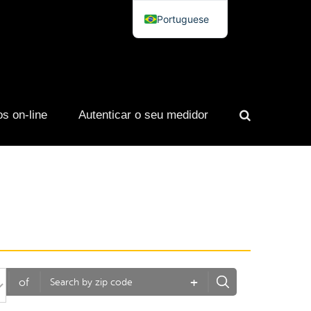
Portuguese
English
Spanish
French
s on-line
Autenticar o seu medidor
+
of